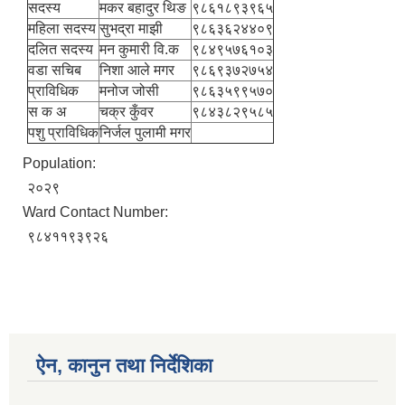
सदस्य
मकर बहादुर थिङ
९८६१८९३९६५
महिला सदस्य
सुभद्रा माझी
९८६३६२४४०९
दलित सदस्य
मन कुमारी वि.क
९८४९५७६१०३
वडा सचिब
निशा आले मगर
९८६९३७२७५४
प्राविधिक
मनोज जोसी
९८६३५९९५७०
स क अ
चक्र कुँवर
९८४३८२९५८५
पशु प्राविधिक
निर्जल पुलामी मगर
Population:
२०२९
Ward Contact Number:
९८४११९३९२६
ऐन, कानुन तथा निर्देशिका