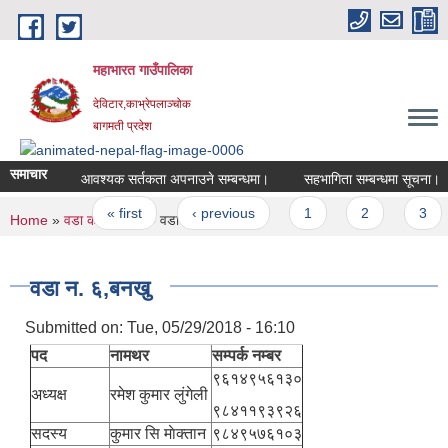
Skip to main content
महाभारत गाउँपालिका
देविटार,काभ्रेपलाञ्चोक
बागमती प्रदेश
समाचार
आवश्यक सर्तकता अपनाउने सम्बन्धमा।
सहभागिता सम्बन्धमा सूचना।
Pages
« first
‹ previous
1
2
3
You are here
Home
»
वडा कार्यालयहरु
» वडा न. ६,बनखु
वडा न. ६,बनखु
Submitted on:
Tue, 05/29/2018 - 16:10
पद
नामथर
सम्पर्क नम्बर
९६१४९५६१३०
अध्यक्ष
रमेश कुमार लुंगेली
९८४११९३९२६
सदस्य
कुमार सि‌ माेक्तान
९८४९५७६१०३