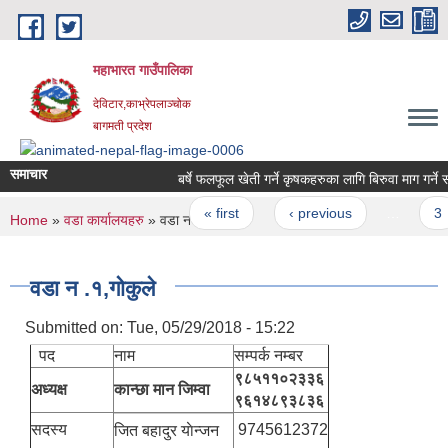
Skip to main content
महाभारत गाउँपालिका
देविटार,काभ्रेपलाञ्चोक
बागमती प्रदेश
समाचार
बर्षे फलफूल खेती गर्ने कृषकहरुका लागि बिरुवा माग गर्ने सम
Pages
« first
‹ previous
…
3
You are here
Home
»
वडा कार्यालयहरु
» वडा न .१,गोकुले
वडा न .१,गोकुले
Submitted on:
Tue, 05/29/2018 - 15:22
पद
नाम
सम्पर्क नम्बर
९८५११०२३३६
अध्यक्ष
कान्छा मान जिम्वा
९६१४८९३८३६
सदस्य
9745612372
जित बहादुर याेन्जन