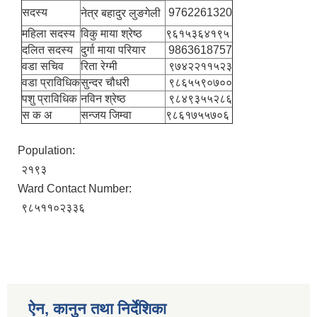
सदस्य
9762261320
नेत्र बहादुर लुङगेली
महिला सदस्य
विकु माया श्रेष्ठ
९६१५३६४१९५
दलित सदस्य
दुर्गा माया परियार
9863618757
वडा सचिव
रिता रेग्मी
९७४२२११५२३
वडा प्राविधिक
सुन्दर चौधरी
९८६५५९०७००
पशु प्राविधिक
नविन श्रेष्ठ
९८४९३५५२८६
स क अ
सन्जय जिम्वा
९८६१७५५७०६
Population:
२१९३
Ward Contact Number:
९८५११०२३३६
ऐन, कानुन तथा निर्देशिका