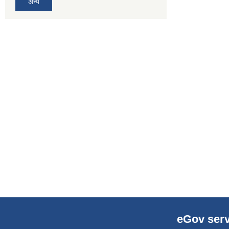
अन्य
eGov serv