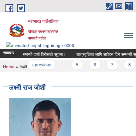
Skip to main content
महाभारत गाउँपालिका
देविटार,काभ्रेपलाञ्चोक
बागमती प्रदेश
समाचार
जना भुक्तानी सम्बन्धी दाबी विरोधको सूचना।
छात्रवृत्तिका लागि आवेदन दिने सम्बन्धी स
Pages
« first
‹ previous
…
5
6
7
8
You are here
Home
» लक्ष्मी राज जोशी
लक्ष्मी राज जोशी