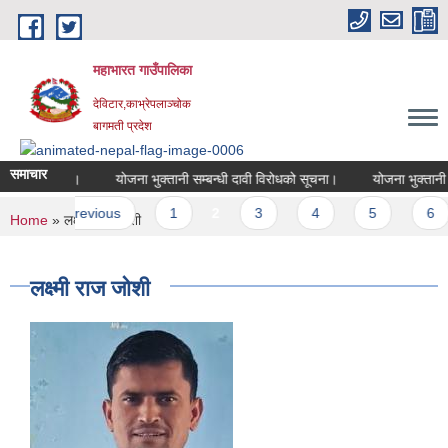
Skip to main content
महाभारत गाउँपालिका
देविटार,काभ्रेपलाञ्चोक
बागमती प्रदेश
समाचार
शन सम्बन्धमा।
योजना भुक्तानी सम्बन्धी दावी विरोधको सूचना।
योजना भुक्तानी स
es
‹ previous
1
2
3
4
5
6
You are here
Home
» लक्ष्मी राज जोशी
लक्ष्मी राज जोशी