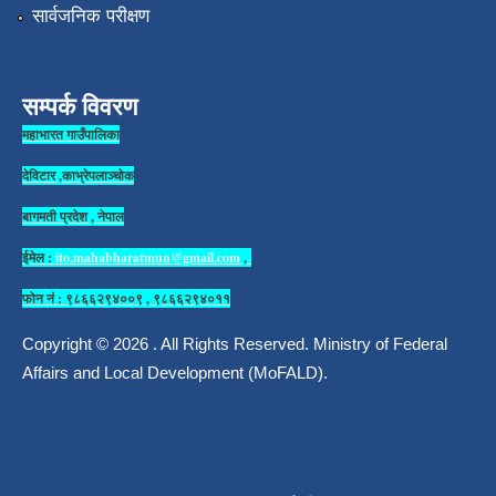
सार्वजनिक परीक्षण
सम्पर्क विवरण
महाभारत गाउँपालिका
देविटार ,काभ्रेपलाञ्चोक
बागमती प्रदेश , नेपाल
ईमेल :
ito.mahabharatmun@gmail.com
,
फोन नं : ९८६६२९४००९ , ९८६६२९४०११
Copyright © 2026 . All Rights Reserved. Ministry of Federal
Affairs and Local Development (MoFALD).