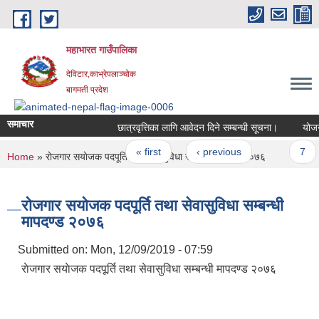
Skip to main content
महाभारत गाउँपालिका
देविटार,काभ्रेपलाञ्चोक
बागमती प्रदेश
समाचार
छात्रवृत्तिका लागि आवेदन दिने सम्बन्धी सूचना।
योजना 
Pages
« first
‹ previous
…
7
You are here
Home
» राेजगार स‌याेजक पदपूर्ति तथा सेवासुविधा सम्बन्धी मापदण्ड २०७६
राेजगार स‌याेजक पदपूर्ति तथा सेवासुविधा सम्बन्धी
मापदण्ड २०७६
Submitted on:
Mon, 12/09/2019 - 07:59
राेजगार स‌याेजक पदपूर्ति तथा सेवासुविधा सम्बन्धी मापदण्ड २०७६