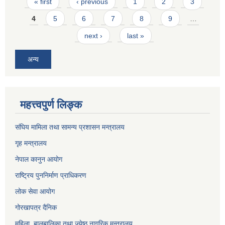
Pages
« first
‹ previous
1
2
3
4
5
6
7
8
9
…
next ›
last »
अन्य
महत्त्वपुर्ण लिङ्क
संघिय मामिला तथा सामन्य प्रशासन मन्त्रालय
गृह मन्त्रालय
नेपाल कानुन आयोग
राष्ट्रिय पुननिर्माण प्राधिकरण
लोक सेवा आयोग
गोरखापत्र दैनिक
महिला ,बालबालिका तथा ज्येष्ठ नागरिक मन्त्रालय