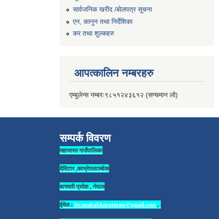
सार्वजनिक खरीद /बोलपत्र सूचना
एन, कानुन तथा निर्देशिका
कर तथा शुल्कहरु
आपत्कालिन नम्बरहरु
एम्बुलेन्स नम्बरः९८५१२४३६१२ (सन्चमान लो)
सम्पर्क विवरण
महाभारत गाउँपालिका
देविटार ,काभ्रेपलाञ्चोक
बागमती प्रदेश , नेपाल
ईमेल :
ito.mahabharatmun@gmail.com
,