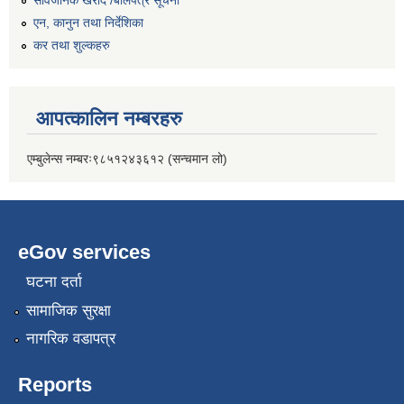
सार्वजनिक खरीद /बोलपत्र सूचना
एन, कानुन तथा निर्देशिका
कर तथा शुल्कहरु
आपत्कालिन नम्बरहरु
एम्बुलेन्स नम्बरः९८५१२४३६१२ (सन्चमान लो)
eGov services
घटना दर्ता
सामाजिक सुरक्षा
नागरिक वडापत्र
Reports