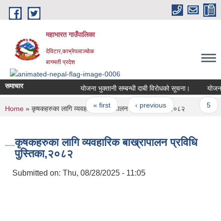
Skip to main content
महाभारत गाउँपालिका
देविटार,काभ्रेपलाञ्चोक
बागमती प्रदेश
समाचार
योजना भुक्तानी सम्बन्धी दाबी विरोधको सूचना।
योजना भ
Pages
« first
‹ previous
…
5
You are here
Home
» कृषकहरुका लागि व्यवहारिक बाख्रापालन प्रविधि पुस्तिका,२०८२
कृषकहरुका लागि व्यवहारिक बाख्रापालन प्रविधि
पुस्तिका,२०८२
Submitted on:
Thu, 08/28/2025 - 11:05