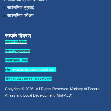
सार्वजनिक सुनुवाई
सार्वजनिक परीक्षण
सम्पर्क विवरण
महाभारत गाउँपालिका
देविटार ,काभ्रेपलाञ्चोक
बागमती प्रदेश , नेपाल
ईमेल :
ito.mahabharatmun@gmail.com
,
फोन नं : ९८६६२९४००९ , ९८६६२९४०११
Copyright © 2026 . All Rights Reserved. Ministry of Federal
Affairs and Local Development (MoFALD).