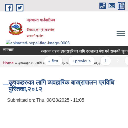
Skip to main content
महाभारत गाउँपालिका
देविटार,काभ्रेपलाञ्चोक
बागमती प्रदेश
समाचार
स्‍नातक तहमा छात्रावृत्तिका गागि दरखास्त पेश गर्ने सम्बन्धी सूचना
Pages
« first
‹ previous
1
2
3
You are here
Home
» कृषकहरुका लागि व्यवहारिक बाख्रापालन प्रविधि पुस्तिका,२०८२
कृषकहरुका लागि व्यवहारिक बाख्रापालन प्रविधि
पुस्तिका,२०८२
Submitted on:
Thu, 08/28/2025 - 11:05