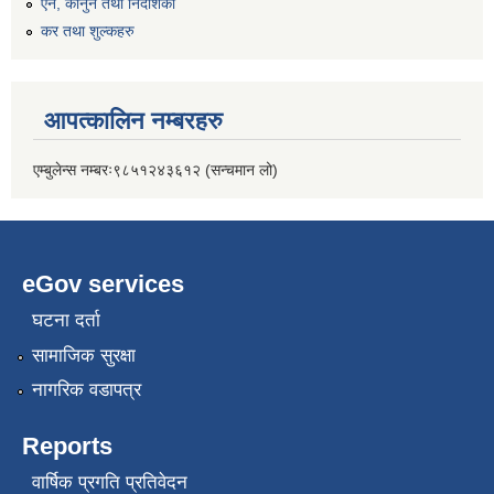
एन, कानुन तथा निर्देशिका
कर तथा शुल्कहरु
आपत्कालिन नम्बरहरु
एम्बुलेन्स नम्बरः९८५१२४३६१२ (सन्चमान लो)
eGov services
घटना दर्ता
सामाजिक सुरक्षा
नागरिक वडापत्र
Reports
वार्षिक प्रगति प्रतिवेदन