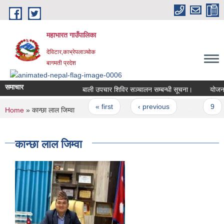
Skip to main content
महाभारत गाउँपालिका
देविटार,काभ्रेपलाञ्चोक
बागमती प्रदेश
समाचार
बाली उपचार शिविर सञ्चालन सम्बन्धी सूचना।
योजना भ
Pages
« first
‹ previous
…
9
You are here
Home
» कान्छा लाल जिम्वा
कान्छा लाल जिम्वा