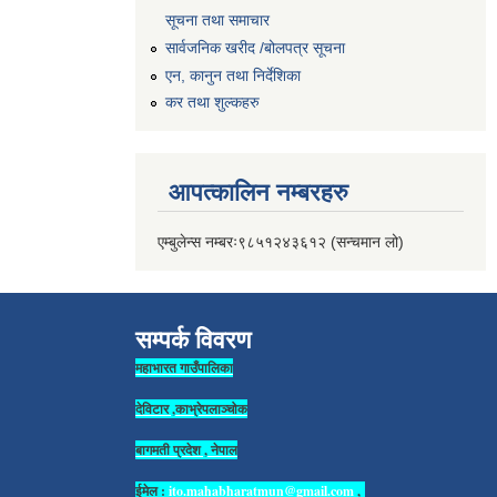
सूचना तथा समाचार
सार्वजनिक खरीद /बोलपत्र सूचना
एन, कानुन तथा निर्देशिका
कर तथा शुल्कहरु
आपत्कालिन नम्बरहरु
एम्बुलेन्स नम्बरः९८५१२४३६१२ (सन्चमान लो)
सम्पर्क विवरण
महाभारत गाउँपालिका
देविटार ,काभ्रेपलाञ्चोक
बागमती प्रदेश , नेपाल
ईमेल :
ito.mahabharatmun@gmail.com
,