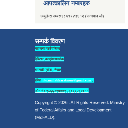
आपत्कालिन नम्बरहरु
एम्बुलेन्स नम्बरः९८५१२४३६१२ (सन्चमान लो)
सम्पर्क विवरण
महाभारत गाउँपालिका
देविटार ,काभ्रेपलाञ्चोक
बागमती प्रदेश , नेपाल
ईमेल :
ito.mahabharatmun@gmail.com
,
फोन नं : ९८६६२९४००९ , ९८६६२९४०११
Copyright © 2026 . All Rights Reserved. Ministry
of Federal Affairs and Local Development
(MoFALD).