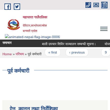
Skip to main content
महाभारत गाउँपालिका
देविटार,काभ्रेपलाञ्चोक
बागमती प्रदेश
समाचार
बाली उपचार शिविर सञ्चालन सम्बन्धी सूचना।
योजना
Pages
« first
‹ previous
…
9
You are here
Home
»
परिचय
» पूर्व कर्मचारी
पूर्व कर्मचारी
ऐन, कानुन तथा निर्देशिका