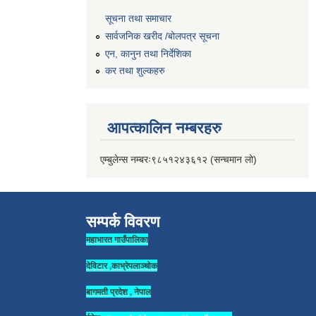
सूचना तथा समाचार
सार्वजनिक खरीद /बोलपत्र सूचना
एन, कानुन तथा निर्देशिका
कर तथा शुल्कहरु
आपत्कालिन नम्बरहरु
एम्बुलेन्स नम्बरः९८५१२४३६१२ (सन्चमान लो)
सम्पर्क विवरण
महाभारत गाउँपालिका
देविटार ,काभ्रेपलाञ्चोक
बागमती प्रदेश , नेपाल