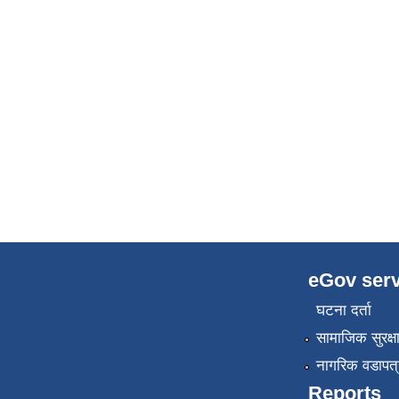
eGov serv
घटना दर्ता
सामाजिक सुरक्ष
नागरिक वडापत्
Reports