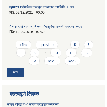
महाभारत गाउँपालिका खेलकुद सञ्चालन कार्यविधि, २०७७
मिति:
02/12/2021 - 00:00
राेजगार स‌याेजक पदपूर्ति तथा सेवासुविधा सम्बन्धी मापदण्ड २०७६
मिति:
12/09/2019 - 07:59
Pages
« first
‹ previous
…
5
6
7
8
9
10
11
12
13
next ›
last »
अन्य
महत्त्वपुर्ण लिङ्क
संघिय मामिला तथा सामन्य प्रशासन मन्त्रालय