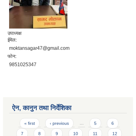
उपाध्यक्ष
ईमेल:
moktansagar47@gmail.com
फोन:
9851025347
ऐन, कानुन तथा निर्देशिका
Pages
« first
‹ previous
…
5
6
7
8
9
10
11
12