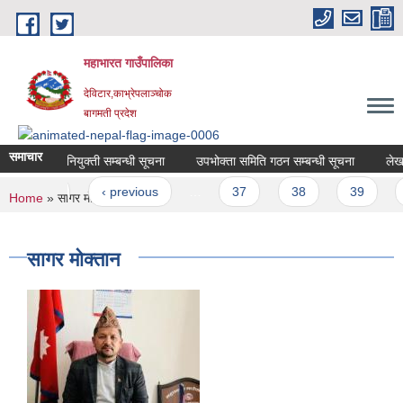
Skip to main content
महाभारत गाउँपालिका
देविटार,काभ्रेपलाञ्चोक
बागमती प्रदेश
समाचार
ानुनी परामर्श नियुक्ती सम्बन्धी सूचना
उपभोक्ता समिति गठन सम्बन्धी सूचना
Pages
« first
‹ previous
…
37
38
39
You are here
Home
» सागर माेक्तान
सागर माेक्तान