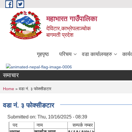
Skip to main content
महाभारत गाउँपालिका
देविटार,काभ्रेपलाञ्चोक
बागमती प्रदेश
गृहपृष्ठ
परिचय
वडा कार्यालयहरु
कार्
समाचार
You are here
Home
» वडा नं. ३ फोक्सीङटार
वडा नं. ३ फोक्सीङटार
Submitted on:
Thu, 10/16/2025 - 08:39
पद
नाम
सम्पर्क नम्बर
अध्यक्ष
कार्साङ लामा
९८६१८१४७८५