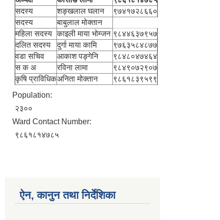
सदस्य
शङ्‍खलाल घलान
९७४१७२८६६०
सदस्य
बाबुलाल मोक्तान
महिला सदस्य
काइली माया भोम्जन
९८४४६३७९५७
दलित सदस्य
दुर्गा माया कामि
९७६३५८४८७७
वडा सचिव
आकाश पङ्गेनि
९८४८०४७४६४
स क अ
रविना लामा
९८४९०७२९०७
कृषि प्राविधिक
अनिता मोक्तान
९८६१८३९५९९
Population:
२३००
Ward Contact Number:
९८६१८१४७८५
ऐन, कानुन तथा निर्देशिका