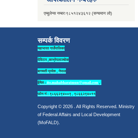
एम्बुलेन्स नम्बरः९८५१२४३६१२ (सन्चमान लो)
सम्पर्क विवरण
महाभारत गाउँपालिका
देविटार ,काभ्रेपलाञ्चोक
बागमती प्रदेश , नेपाल
ईमेल :
ito.mahabharatmun@gmail.com
,
फोन नं : ९८६६२९४००९ , ९८६६२९४०११
Copyright © 2026 . All Rights Reserved. Ministry
of Federal Affairs and Local Development
(MoFALD).