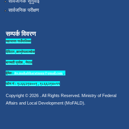
सार्वजनिक सुनुवाई
सार्वजनिक परीक्षण
सम्पर्क विवरण
महाभारत गाउँपालिका
देविटार ,काभ्रेपलाञ्चोक
बागमती प्रदेश , नेपाल
ईमेल :
ito.mahabharatmun@gmail.com
,
फोन नं : ९८६६२९४००९ , ९८६६२९४०११
Copyright © 2026 . All Rights Reserved. Ministry of Federal
Affairs and Local Development (MoFALD).