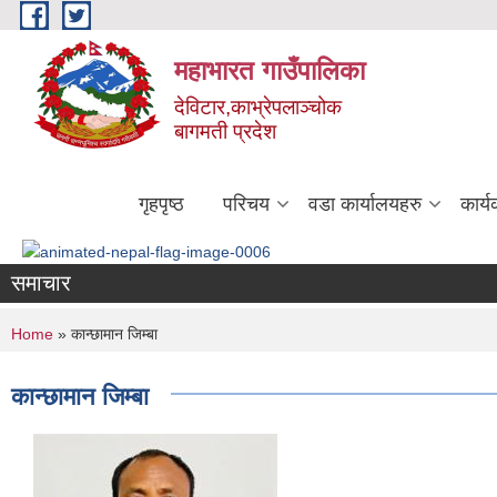
Skip to main content
महाभारत गाउँपालिका
देविटार,काभ्रेपलाञ्चोक
बागमती प्रदेश
गृहपृष्ठ
परिचय
वडा कार्यालयहरु
कार्
समाचार
You are here
Home
» कान्छामान जिम्बा
कान्छामान जिम्बा