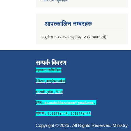
कर तथा शुल्कहरु
आपत्कालिन नम्बरहरु
एम्बुलेन्स नम्बरः९८५१२४३६१२ (सन्चमान लो)
सम्पर्क विवरण
महाभारत गाउँपालिका
देविटार ,काभ्रेपलाञ्चोक
बागमती प्रदेश , नेपाल
ईमेल :
ito.mahabharatmun@gmail.com
,
फोन नं : ९८६६२९४००९ , ९८६६२९४०११
Copyright © 2026 . All Rights Reserved. Ministry