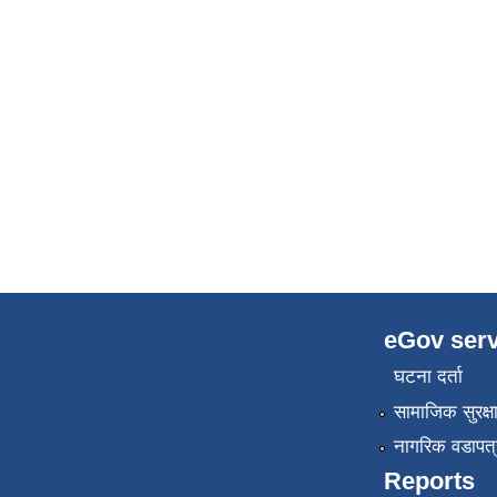
eGov serv
घटना दर्ता
सामाजिक सुरक्ष
नागरिक वडापत्
Reports