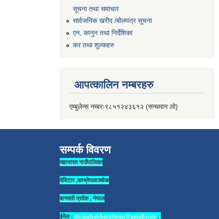
सूचना तथा समाचार
सार्वजनिक खरीद /बोलपत्र सूचना
एन, कानुन तथा निर्देशिका
कर तथा शुल्कहरु
आपत्कालिन नम्बरहरु
एम्बुलेन्स नम्बरः९८५१२४३६१२ (सन्चमान लो)
सम्पर्क विवरण
महाभारत गाउँपालिका
देविटार ,काभ्रेपलाञ्चोक
बागमती प्रदेश , नेपाल
ईमेल :
ito.mahabharatmun@gmail.com
,