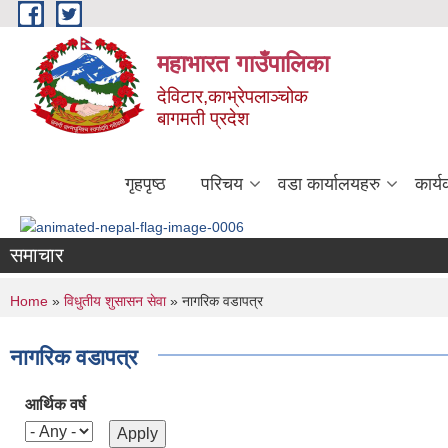
Skip to main content
महाभारत गाउँपालिका
देविटार,काभ्रेपलाञ्चोक
बागमती प्रदेश
गृहपृष्ठ
परिचय
वडा कार्यालयहरु
कार्
समाचार
You are here
Home
»
विधुतीय शुसासन सेवा
» नागरिक वडापत्र
नागरिक वडापत्र
आर्थिक वर्ष