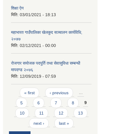
शिक्षा ऐन
मिति:
03/01/2021 - 18:13
महाभारत गाउँपालिका खेलकुद सञ्चालन कार्यविधि,
२०७७
मिति:
02/12/2021 - 00:00
राेजगार स‌याेजक पदपूर्ति तथा सेवासुविधा सम्बन्धी
मापदण्ड २०७६
मिति:
12/09/2019 - 07:59
Pages
« first
‹ previous
…
5
6
7
8
9
10
11
12
13
next ›
last »