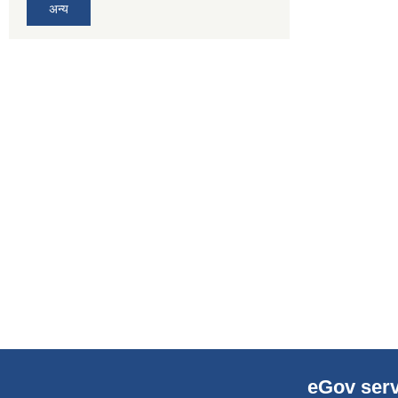
अन्य
eGov serv